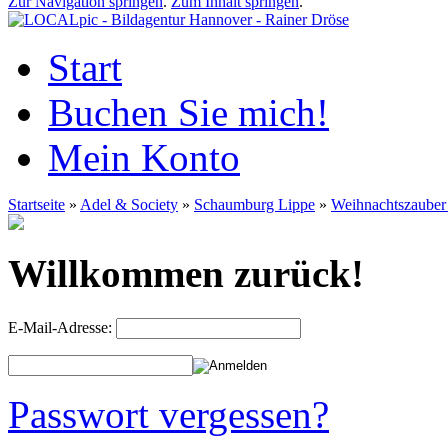
Zur Navigation springen
.
Zum Inhalt springen
.
Start
Buchen Sie mich!
Mein Konto
Startseite
»
Adel & Society
»
Schaumburg Lippe
»
Weihnachtszauber
Willkommen zurück!
E-Mail-Adresse:
Passwort vergessen?