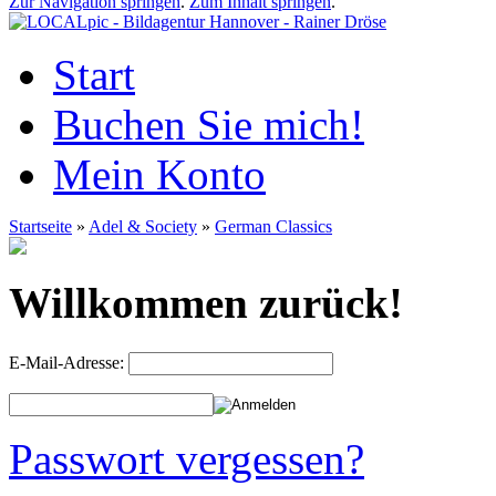
Zur Navigation springen
.
Zum Inhalt springen
.
Start
Buchen Sie mich!
Mein Konto
Startseite
»
Adel & Society
»
German Classics
Willkommen zurück!
E-Mail-Adresse:
Passwort vergessen?