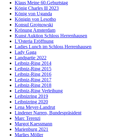
Klaus Meine 60.Geburtstag
König Charles lll 2023
König von Uganda
Königin von Lesotho
Konsul Grojnowski
Krönung Amsterdam
Kunst Auktion Schloss Herrenhausen
L'Osteria Eröffnung
Ladies Lunch im Schloss Herrenhausen
Lady Gaga
Landpartie 2022
Leibniz-Ring 2014
Leibniz-Ring 2015
Leibniz-Ring 2016
Leibniz-Ring 2017
Leibniz-Ring 2018
Leibniz-Ring Verleihung
Leibnizring 2019
Leibnizring 2020
Lena Meyer-Landrut
Lindener Narren, Bundespräsident
Marc Terenzi
Margot Kaessmann
Marienburg 2021
Marlies Möller