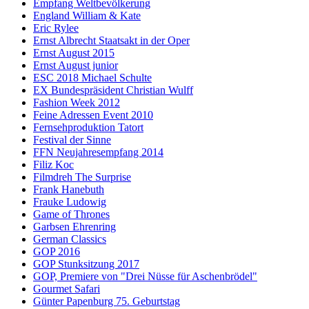
Empfang Weltbevölkerung
England William & Kate
Eric Rylee
Ernst Albrecht Staatsakt in der Oper
Ernst August 2015
Ernst August junior
ESC 2018 Michael Schulte
EX Bundespräsident Christian Wulff
Fashion Week 2012
Feine Adressen Event 2010
Fernsehproduktion Tatort
Festival der Sinne
FFN Neujahresempfang 2014
Filiz Koc
Filmdreh The Surprise
Frank Hanebuth
Frauke Ludowig
Game of Thrones
Garbsen Ehrenring
German Classics
GOP 2016
GOP Stunksitzung 2017
GOP, Premiere von "Drei Nüsse für Aschenbrödel"
Gourmet Safari
Günter Papenburg 75. Geburtstag