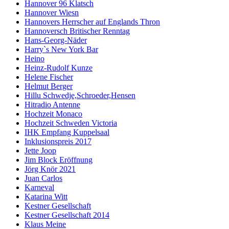
Hannover 96 Klatsch
Hannover Wiesn
Hannovers Herrscher auf Englands Thron
Hannoversch Britischer Renntag
Hans-Georg-Näder
Harry`s New York Bar
Heino
Heinz-Rudolf Kunze
Helene Fischer
Helmut Berger
Hillu Schwedje,Schroeder,Hensen
Hitradio Antenne
Hochzeit Monaco
Hochzeit Schweden Victoria
IHK Empfang Kuppelsaal
Inklusionspreis 2017
Jette Joop
Jim Block Eröffnung
Jörg Knör 2021
Juan Carlos
Karneval
Katarina Witt
Kestner Gesellschaft
Kestner Gesellschaft 2014
Klaus Meine