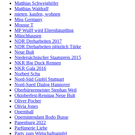
Matthias Schweighöfer
Matthias Waldraff
mieten, kaufen, wohnen
Miss Germany
Mousse T
MP Wulff wird Ehrenhäuptling
Münchhausen
NDR Dreharbeiten 2017
NDR Dreharbeiten plötzlich Türke
Neue Bult
Niedersächsischer Staatspreis 2015
NKR Big Duck Rennen
NKR Gala 2016
Norbert Schu
Nord-Süd Gipfel Stuttgart
Nord-Sued Dialog Hannover
Oberbürgermeister Stephan Weil
Oktoberfest-Renntag Neue Bult
Oliver Pocher
Olivia Jones
Opernball
Opernintendant Bodo Busse
Papenburg 2022
Parfümerie Liebe
Party zum Wirtschaftsgipfel