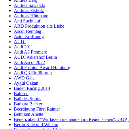
Andrea Berg
Andrea Sawatzki
Andreas Elsholz
Andreas Hüttmann
Anti Suchtlauf
ARD Produktion alte Liebe
Ascot-Renntag
Astor Eröffnung
AUDI
Audi 2011
Audi A3 Premiere
AUDI Adlershof Berlin
Audi Ascot 2022
Audi Fashion Award Hamburg
Audi Q3 Einführung
AWD Gala
Aygül Özkan
Baden Racing 2014
Bahlsen
Ball des Sports
Barbara Becker
Beerdigung Fürst Rainier
Behnken Anette
Benefizabend "Wir lassen niemanden im Regen stehen", GOP,
Berlin Kate und William