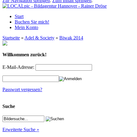
Zur Navigation springen
.
Zum Inhalt springen
.
Start
Buchen Sie mich!
Mein Konto
Startseite
»
Adel & Society
»
Biwak 2014
Willkommen zurück!
E-Mail-Adresse:
Passwort vergessen?
Suche
Erweiterte Suche »