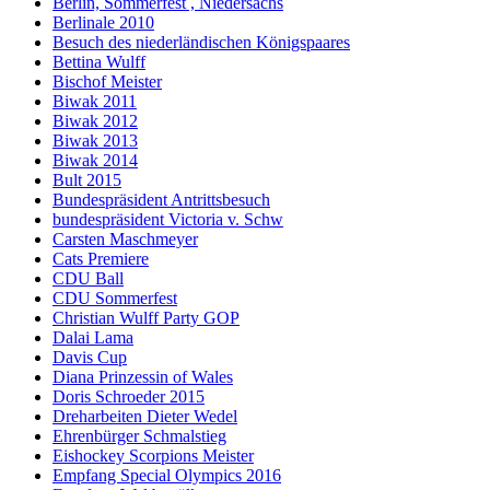
Berlin, Sommerfest , Niedersachs
Berlinale 2010
Besuch des niederländischen Königspaares
Bettina Wulff
Bischof Meister
Biwak 2011
Biwak 2012
Biwak 2013
Biwak 2014
Bult 2015
Bundespräsident Antrittsbesuch
bundespräsident Victoria v. Schw
Carsten Maschmeyer
Cats Premiere
CDU Ball
CDU Sommerfest
Christian Wulff Party GOP
Dalai Lama
Davis Cup
Diana Prinzessin of Wales
Doris Schroeder 2015
Dreharbeiten Dieter Wedel
Ehrenbürger Schmalstieg
Eishockey Scorpions Meister
Empfang Special Olympics 2016