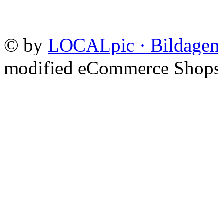
©
by
LOCALpic · Bildagen
mod
ified eCommerce Shop