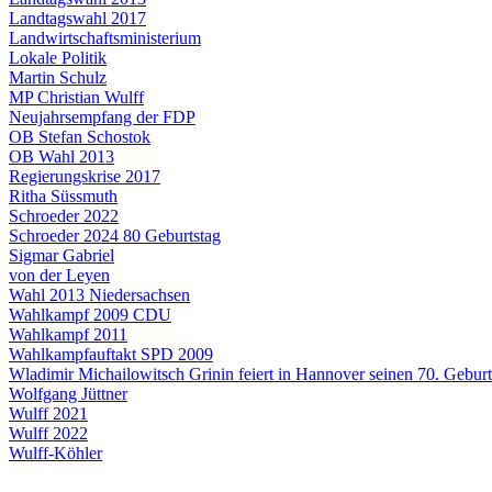
Landtagswahl 2017
Landwirtschaftsministerium
Lokale Politik
Martin Schulz
MP Christian Wulff
Neujahrsempfang der FDP
OB Stefan Schostok
OB Wahl 2013
Regierungskrise 2017
Ritha Süssmuth
Schroeder 2022
Schroeder 2024 80 Geburtstag
Sigmar Gabriel
von der Leyen
Wahl 2013 Niedersachsen
Wahlkampf 2009 CDU
Wahlkampf 2011
Wahlkampfauftakt SPD 2009
Wladimir Michailowitsch Grinin feiert in Hannover seinen 70. Geburt
Wolfgang Jüttner
Wulff 2021
Wulff 2022
Wulff-Köhler