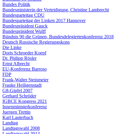
Bundes Politik
Bundesministerin der Verteidigung, Christine Lambrecht
Bundesparteitag CDU
Bundesparteitag der Linken 2017 Hannover
Bundespräsident Gauck
Bundespräsident Wulff
Bündnis 90 die Grünen, Bundesdelegiertenkonferenz 2018
Deutsch Russische Regierungskons
Die Linke
Doris Schroeder Koepf
Dr. Philipp Rösler
Ernst Albrecht
EU-Konferenz Barroso
FDP
Frank-Walter Steinmeier
Frauke Heiligenstadt
G8-Gipfel 2007
Gerhard Schröder
IGBCE Kongress 2021
Innenministerkonferenz
Juergen Trettin
Karl Lauterbach
Landtag
Landtagswahl 2008
Landtagswahl 2013