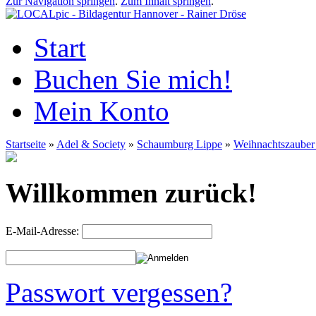
Zur Navigation springen
.
Zum Inhalt springen
.
Start
Buchen Sie mich!
Mein Konto
Startseite
»
Adel & Society
»
Schaumburg Lippe
»
Weihnachtszauber
Willkommen zurück!
E-Mail-Adresse:
Passwort vergessen?