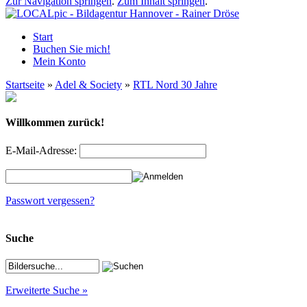
Zur Navigation springen
.
Zum Inhalt springen
.
Start
Buchen Sie mich!
Mein Konto
Startseite
»
Adel & Society
»
RTL Nord 30 Jahre
Willkommen zurück!
E-Mail-Adresse:
Passwort vergessen?
Suche
Erweiterte Suche »