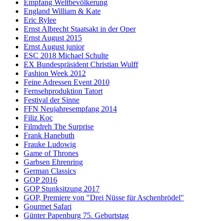
Empfang Weltbevölkerung
England William & Kate
Eric Rylee
Ernst Albrecht Staatsakt in der Oper
Ernst August 2015
Ernst August junior
ESC 2018 Michael Schulte
EX Bundespräsident Christian Wulff
Fashion Week 2012
Feine Adressen Event 2010
Fernsehproduktion Tatort
Festival der Sinne
FFN Neujahresempfang 2014
Filiz Koc
Filmdreh The Surprise
Frank Hanebuth
Frauke Ludowig
Game of Thrones
Garbsen Ehrenring
German Classics
GOP 2016
GOP Stunksitzung 2017
GOP, Premiere von "Drei Nüsse für Aschenbrödel"
Gourmet Safari
Günter Papenburg 75. Geburtstag