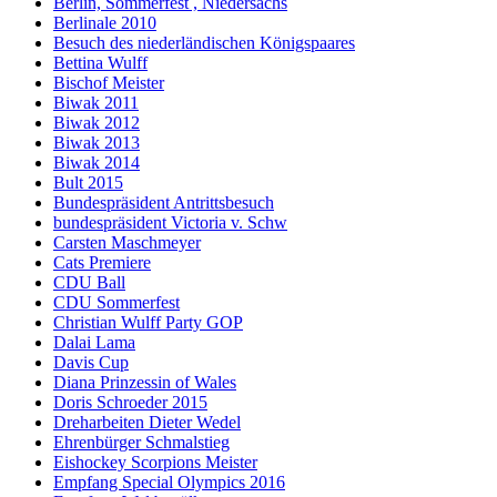
Berlin, Sommerfest , Niedersachs
Berlinale 2010
Besuch des niederländischen Königspaares
Bettina Wulff
Bischof Meister
Biwak 2011
Biwak 2012
Biwak 2013
Biwak 2014
Bult 2015
Bundespräsident Antrittsbesuch
bundespräsident Victoria v. Schw
Carsten Maschmeyer
Cats Premiere
CDU Ball
CDU Sommerfest
Christian Wulff Party GOP
Dalai Lama
Davis Cup
Diana Prinzessin of Wales
Doris Schroeder 2015
Dreharbeiten Dieter Wedel
Ehrenbürger Schmalstieg
Eishockey Scorpions Meister
Empfang Special Olympics 2016