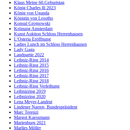
Klaus Meine 60.Geburtstag
König Charles lll 2023
König von Uganda
Königin von Lesotho
Konsul Grojnowski
Krönung Amsterdam
Kunst Auktion Schloss Herrenhausen
L'Osteria Eröffnung
Ladies Lunch im Schloss Herrenhausen
Lady Gaga
Landpartie 2022
Leibniz-Ring 2014
Leibniz-Ring 2015
Leibniz-Ring 2016
Leibniz-Ring 2017
Leibniz-Ring 2018
Leibniz-Ring Verleihung
Leibnizring 2019
Leibnizring 2020
Lena Meyer-Landrut
Lindener Narren, Bundespräsident
Marc Terenzi
Margot Kaessmann
Marienburg 2021
Marlies Möller