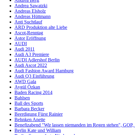
Andrea Berg
Andrea Sawatzki
Andreas Elsholz
Andreas Hüttmann
Anti Suchtlauf
ARD Produktion alte Liebe
Ascot-Renntag
Astor Eröffnung
AUDI
Audi 2011
Audi A3 Premiere
AUDI Adlershof Berlin
Audi Ascot 2022
Audi Fashion Award Hamburg
Audi Q3 Einführung
AWD Gala
Aygül Özkan
Baden Racing 2014
Bahlsen
Ball des Sports
Barbara Becker
Beerdigung Fürst Rainier
Behnken Anette
Benefizabend "Wir lassen niemanden im Regen stehen", GOP,
Berlin Kate und William