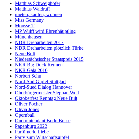
Matthias Schweighöfer
Matthias Waldraff
mieten, kaufen, wohnen
Miss Germany
Mousse T
MP Wulff wird Ehrenhäuptling
Münchhausen
NDR Dreharbeiten 2017
NDR Dreharbeiten plötzlich Türke
Neue Bult
Niedersächsischer Staatspreis 2015
NKR Big Duck Rennen
NKR Gala 2016
Norbert Schu
Nord-Süd Gipfel Stuttgart
Nord-Sued Dialog Hannover
Oberbürgermeister Stephan Weil
Oktoberfest-Renntag Neue Bult
Oliver Pocher
Olivia Jones
Opernball
Opernintendant Bodo Busse
Papenburg 2022
Parfümerie Liebe
Party zum Wirtschaftsgipfel