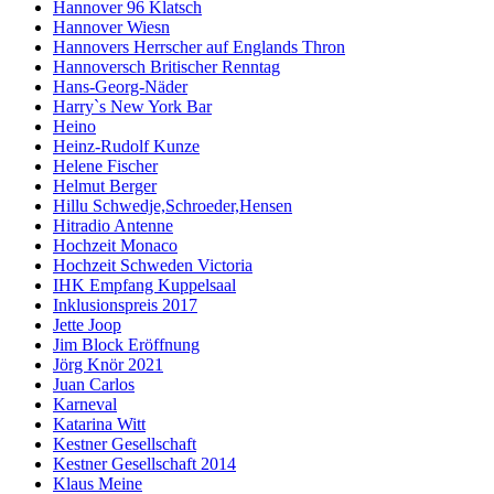
Hannover 96 Klatsch
Hannover Wiesn
Hannovers Herrscher auf Englands Thron
Hannoversch Britischer Renntag
Hans-Georg-Näder
Harry`s New York Bar
Heino
Heinz-Rudolf Kunze
Helene Fischer
Helmut Berger
Hillu Schwedje,Schroeder,Hensen
Hitradio Antenne
Hochzeit Monaco
Hochzeit Schweden Victoria
IHK Empfang Kuppelsaal
Inklusionspreis 2017
Jette Joop
Jim Block Eröffnung
Jörg Knör 2021
Juan Carlos
Karneval
Katarina Witt
Kestner Gesellschaft
Kestner Gesellschaft 2014
Klaus Meine