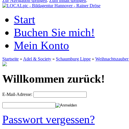
Zur Navigation springen
.
Zum Inhalt springen
.
Start
Buchen Sie mich!
Mein Konto
Startseite
»
Adel & Society
»
Schaumburg Lippe
»
Weihnachtszauber
Willkommen zurück!
E-Mail-Adresse:
Passwort vergessen?