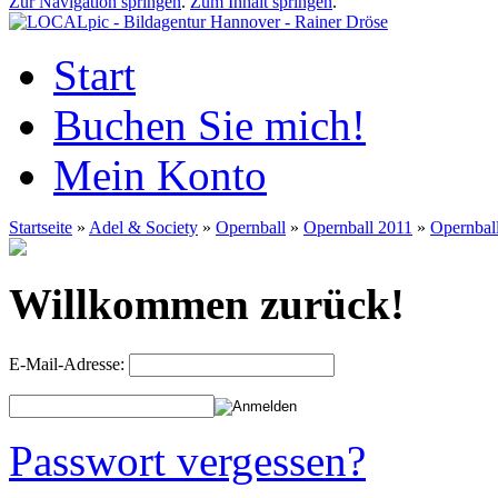
Zur Navigation springen
.
Zum Inhalt springen
.
Start
Buchen Sie mich!
Mein Konto
Startseite
»
Adel & Society
»
Opernball
»
Opernball 2011
»
Opernbal
Willkommen zurück!
E-Mail-Adresse:
Passwort vergessen?