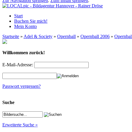
Zur Navigation springen
.
Zum Inhalt springen
.
Start
Buchen Sie mich!
Mein Konto
Startseite
»
Adel & Society
»
Opernball
»
Opernball 2006
»
Opernbal
Willkommen zurück!
E-Mail-Adresse:
Passwort vergessen?
Suche
Erweiterte Suche »