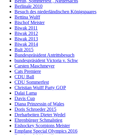
Berlin, Sommerfest , Niedersachs
Berlinale 2010
Besuch des niederländischen Königspaares
Bettina Wulff
Bischof Meister
Biwak 2011
Biwak 2012
Biwak 2013
Biwak 2014
Bult 2015
Bundespräsident Antrittsbesuch
bundespräsident Victoria v. Schw
Carsten Maschmeyer
Cats Premiere
CDU Ball
CDU Sommerfest
Christian Wulff Party GOP
Dalai Lama
Davis Cup
Diana Prinzessin of Wales
Doris Schroeder 2015
Dreharbeiten Dieter Wedel
Ehrenbürger Schmalstieg
Eishockey Scorpions Meister
Empfang Special Olympics 2016