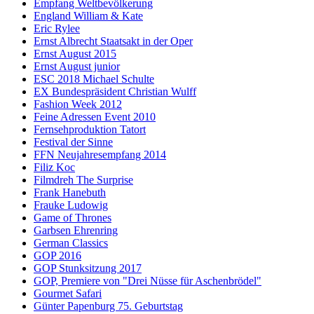
Empfang Weltbevölkerung
England William & Kate
Eric Rylee
Ernst Albrecht Staatsakt in der Oper
Ernst August 2015
Ernst August junior
ESC 2018 Michael Schulte
EX Bundespräsident Christian Wulff
Fashion Week 2012
Feine Adressen Event 2010
Fernsehproduktion Tatort
Festival der Sinne
FFN Neujahresempfang 2014
Filiz Koc
Filmdreh The Surprise
Frank Hanebuth
Frauke Ludowig
Game of Thrones
Garbsen Ehrenring
German Classics
GOP 2016
GOP Stunksitzung 2017
GOP, Premiere von "Drei Nüsse für Aschenbrödel"
Gourmet Safari
Günter Papenburg 75. Geburtstag