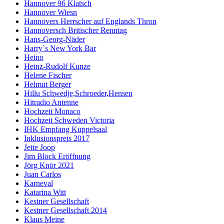
Hannover 96 Klatsch
Hannover Wiesn
Hannovers Herrscher auf Englands Thron
Hannoversch Britischer Renntag
Hans-Georg-Näder
Harry`s New York Bar
Heino
Heinz-Rudolf Kunze
Helene Fischer
Helmut Berger
Hillu Schwedje,Schroeder,Hensen
Hitradio Antenne
Hochzeit Monaco
Hochzeit Schweden Victoria
IHK Empfang Kuppelsaal
Inklusionspreis 2017
Jette Joop
Jim Block Eröffnung
Jörg Knör 2021
Juan Carlos
Karneval
Katarina Witt
Kestner Gesellschaft
Kestner Gesellschaft 2014
Klaus Meine