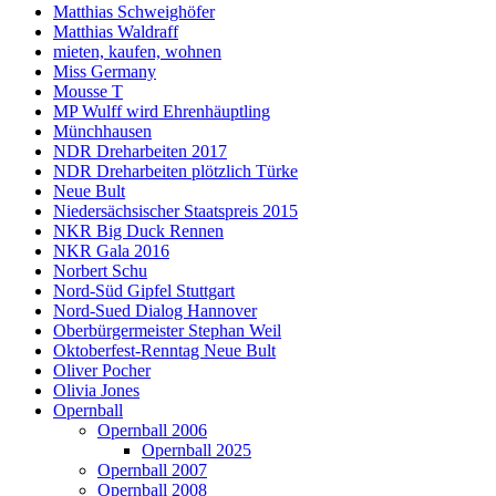
Matthias Schweighöfer
Matthias Waldraff
mieten, kaufen, wohnen
Miss Germany
Mousse T
MP Wulff wird Ehrenhäuptling
Münchhausen
NDR Dreharbeiten 2017
NDR Dreharbeiten plötzlich Türke
Neue Bult
Niedersächsischer Staatspreis 2015
NKR Big Duck Rennen
NKR Gala 2016
Norbert Schu
Nord-Süd Gipfel Stuttgart
Nord-Sued Dialog Hannover
Oberbürgermeister Stephan Weil
Oktoberfest-Renntag Neue Bult
Oliver Pocher
Olivia Jones
Opernball
Opernball 2006
Opernball 2025
Opernball 2007
Opernball 2008