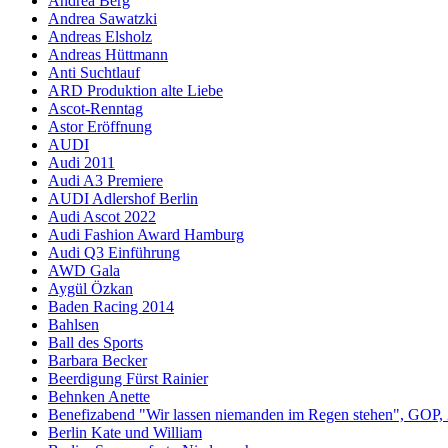
Andrea Berg
Andrea Sawatzki
Andreas Elsholz
Andreas Hüttmann
Anti Suchtlauf
ARD Produktion alte Liebe
Ascot-Renntag
Astor Eröffnung
AUDI
Audi 2011
Audi A3 Premiere
AUDI Adlershof Berlin
Audi Ascot 2022
Audi Fashion Award Hamburg
Audi Q3 Einführung
AWD Gala
Aygül Özkan
Baden Racing 2014
Bahlsen
Ball des Sports
Barbara Becker
Beerdigung Fürst Rainier
Behnken Anette
Benefizabend "Wir lassen niemanden im Regen stehen", GOP,
Berlin Kate und William