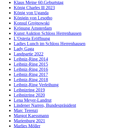
Klaus Meine 60.Geburtstag
König Charles lll 2023
König von Uganda
Königin von Lesotho
Konsul Grojnowski
Krönung Amsterdam
Kunst Auktion Schloss Herrenhausen
L'Osteria Eröffnung
Ladies Lunch im Schloss Herrenhausen
Lady Gaga
Landpartie 2022
Leibniz-Ring 2014
Leibniz-Ring 2015
Leibniz-Ring 2016
Leibniz-Ring 2017
Leibniz-Ring 2018
Leibniz-Ring Verleihung
Leibnizring 2019
Leibnizring 2020
Lena Meyer-Landrut
Lindener Narren, Bundespräsident
Marc Terenzi
Margot Kaessmann
Marienburg 2021
Marlies Möller