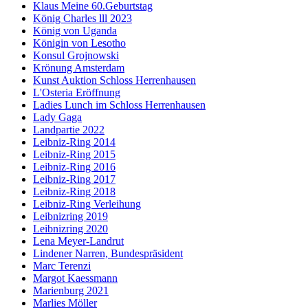
Klaus Meine 60.Geburtstag
König Charles lll 2023
König von Uganda
Königin von Lesotho
Konsul Grojnowski
Krönung Amsterdam
Kunst Auktion Schloss Herrenhausen
L'Osteria Eröffnung
Ladies Lunch im Schloss Herrenhausen
Lady Gaga
Landpartie 2022
Leibniz-Ring 2014
Leibniz-Ring 2015
Leibniz-Ring 2016
Leibniz-Ring 2017
Leibniz-Ring 2018
Leibniz-Ring Verleihung
Leibnizring 2019
Leibnizring 2020
Lena Meyer-Landrut
Lindener Narren, Bundespräsident
Marc Terenzi
Margot Kaessmann
Marienburg 2021
Marlies Möller