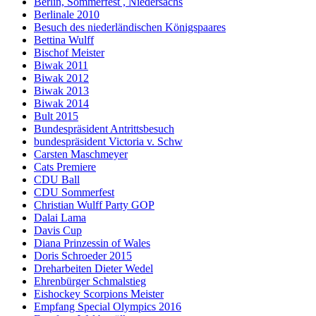
Berlin, Sommerfest , Niedersachs
Berlinale 2010
Besuch des niederländischen Königspaares
Bettina Wulff
Bischof Meister
Biwak 2011
Biwak 2012
Biwak 2013
Biwak 2014
Bult 2015
Bundespräsident Antrittsbesuch
bundespräsident Victoria v. Schw
Carsten Maschmeyer
Cats Premiere
CDU Ball
CDU Sommerfest
Christian Wulff Party GOP
Dalai Lama
Davis Cup
Diana Prinzessin of Wales
Doris Schroeder 2015
Dreharbeiten Dieter Wedel
Ehrenbürger Schmalstieg
Eishockey Scorpions Meister
Empfang Special Olympics 2016