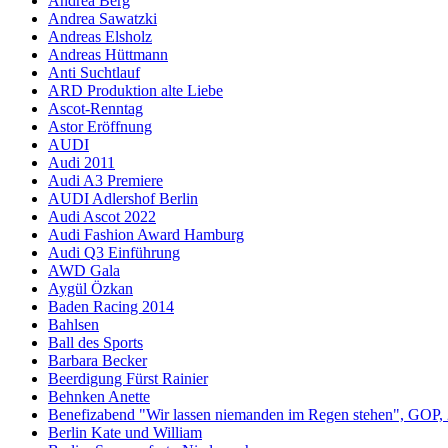
Andrea Berg
Andrea Sawatzki
Andreas Elsholz
Andreas Hüttmann
Anti Suchtlauf
ARD Produktion alte Liebe
Ascot-Renntag
Astor Eröffnung
AUDI
Audi 2011
Audi A3 Premiere
AUDI Adlershof Berlin
Audi Ascot 2022
Audi Fashion Award Hamburg
Audi Q3 Einführung
AWD Gala
Aygül Özkan
Baden Racing 2014
Bahlsen
Ball des Sports
Barbara Becker
Beerdigung Fürst Rainier
Behnken Anette
Benefizabend "Wir lassen niemanden im Regen stehen", GOP,
Berlin Kate und William