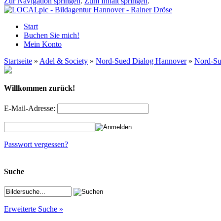
Zur Navigation springen
.
Zum Inhalt springen
.
Start
Buchen Sie mich!
Mein Konto
Startseite
»
Adel & Society
»
Nord-Sued Dialog Hannover
»
Nord-Su
Willkommen zurück!
E-Mail-Adresse:
Passwort vergessen?
Suche
Erweiterte Suche »