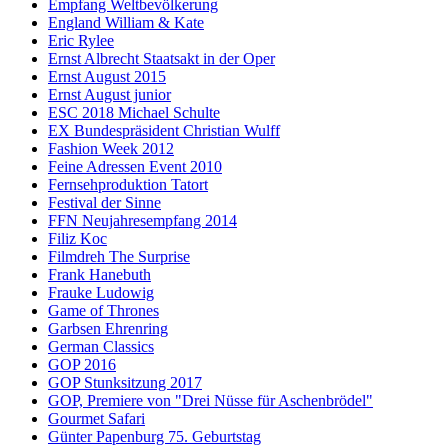
Empfang Weltbevölkerung
England William & Kate
Eric Rylee
Ernst Albrecht Staatsakt in der Oper
Ernst August 2015
Ernst August junior
ESC 2018 Michael Schulte
EX Bundespräsident Christian Wulff
Fashion Week 2012
Feine Adressen Event 2010
Fernsehproduktion Tatort
Festival der Sinne
FFN Neujahresempfang 2014
Filiz Koc
Filmdreh The Surprise
Frank Hanebuth
Frauke Ludowig
Game of Thrones
Garbsen Ehrenring
German Classics
GOP 2016
GOP Stunksitzung 2017
GOP, Premiere von "Drei Nüsse für Aschenbrödel"
Gourmet Safari
Günter Papenburg 75. Geburtstag