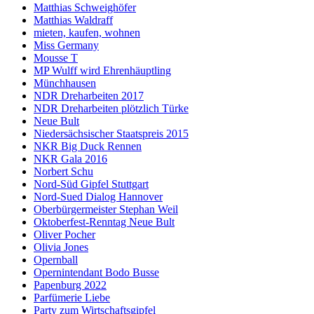
Matthias Schweighöfer
Matthias Waldraff
mieten, kaufen, wohnen
Miss Germany
Mousse T
MP Wulff wird Ehrenhäuptling
Münchhausen
NDR Dreharbeiten 2017
NDR Dreharbeiten plötzlich Türke
Neue Bult
Niedersächsischer Staatspreis 2015
NKR Big Duck Rennen
NKR Gala 2016
Norbert Schu
Nord-Süd Gipfel Stuttgart
Nord-Sued Dialog Hannover
Oberbürgermeister Stephan Weil
Oktoberfest-Renntag Neue Bult
Oliver Pocher
Olivia Jones
Opernball
Opernintendant Bodo Busse
Papenburg 2022
Parfümerie Liebe
Party zum Wirtschaftsgipfel