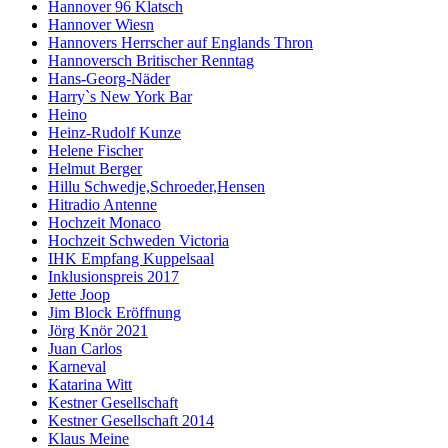
Hannover 96 Klatsch
Hannover Wiesn
Hannovers Herrscher auf Englands Thron
Hannoversch Britischer Renntag
Hans-Georg-Näder
Harry`s New York Bar
Heino
Heinz-Rudolf Kunze
Helene Fischer
Helmut Berger
Hillu Schwedje,Schroeder,Hensen
Hitradio Antenne
Hochzeit Monaco
Hochzeit Schweden Victoria
IHK Empfang Kuppelsaal
Inklusionspreis 2017
Jette Joop
Jim Block Eröffnung
Jörg Knör 2021
Juan Carlos
Karneval
Katarina Witt
Kestner Gesellschaft
Kestner Gesellschaft 2014
Klaus Meine