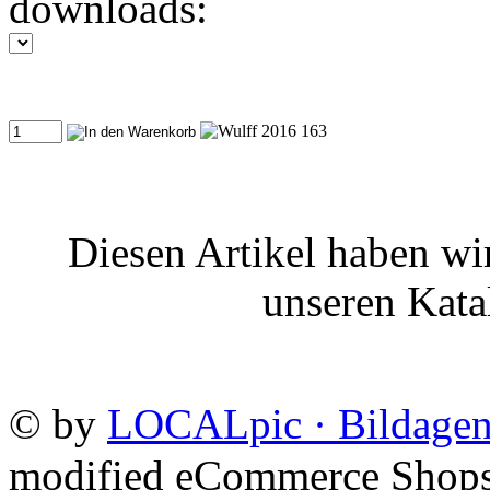
downloads:
Diesen Artikel haben wi
unseren Kat
©
by
LOCALpic · Bildagen
mod
ified eCommerce Shop