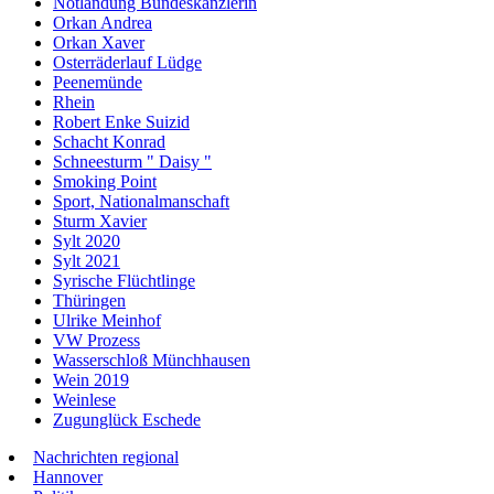
Notlandung Bundeskanzlerin
Orkan Andrea
Orkan Xaver
Osterräderlauf Lüdge
Peenemünde
Rhein
Robert Enke Suizid
Schacht Konrad
Schneesturm " Daisy "
Smoking Point
Sport, Nationalmanschaft
Sturm Xavier
Sylt 2020
Sylt 2021
Syrische Flüchtlinge
Thüringen
Ulrike Meinhof
VW Prozess
Wasserschloß Münchhausen
Wein 2019
Weinlese
Zugunglück Eschede
Nachrichten regional
Hannover