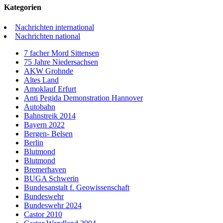
Kategorien
Nachrichten international
Nachrichten national
7 facher Mord Sittensen
75 Jahre Niedersachsen
AKW Grohnde
Altes Land
Amoklauf Erfurt
Anti Pegida Demonstration Hannover
Autobahn
Bahnstreik 2014
Bayern 2022
Bergen- Belsen
Berlin
Blutmond
Blutmond
Bremerhaven
BUGA Schwerin
Bundesanstalt f. Geowissenschaft
Bundeswehr
Bundeswehr 2024
Castor 2010