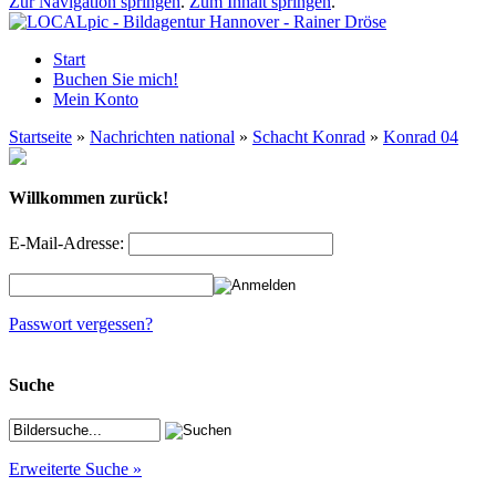
Zur Navigation springen
.
Zum Inhalt springen
.
Start
Buchen Sie mich!
Mein Konto
Startseite
»
Nachrichten national
»
Schacht Konrad
»
Konrad 04
Willkommen zurück!
E-Mail-Adresse:
Passwort vergessen?
Suche
Erweiterte Suche »