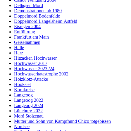
Castor Wendland 2004
Delligsen Mord
Demonstrationen ab 1980
Doppelmord Bodenfelde
Doppelmord Langelsheim-Astfeld
Eisregen 2004
Entführung
Frankfurt am Main
Geiselnahmen
Halle
Harz
Hitzacker, Hochwasser
Hochwasser 2017
Hochwasser 2023 /24
Hochwasserkatastrophe 2002
Holzklotz-Attacke
Hooksiel
Kornkreise
Langeoog
Langeoog 2022
Langeoog 2024
Lüneburg 2022
Mord Stolzenau
Mutter und Sohn von Kampfhund Chico totgebissen
Nordsee