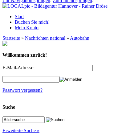
Zur Navigation springen
.
Zum Inhalt springen
.
Start
Buchen Sie mich!
Mein Konto
Startseite
»
Nachrichten national
»
Autobahn
Willkommen zurück!
E-Mail-Adresse:
Passwort vergessen?
Suche
Erweiterte Suche »