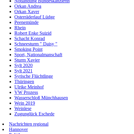
Notlandung Bundeskanzlerin
Orkan Andrea
Orkan Xaver
Osterräderlauf Lüdge
Peenemünde
Rhein
Robert Enke Suizid
Schacht Konrad
Schneesturm " Daisy "
Smoking Point
Sport, Nationalmanschaft
Sturm Xavier
Sylt 2020
Sylt 2021
Syrische Flüchtlinge
Thüringen
Ulrike Meinhof
VW Prozess
Wasserschloß Münchhausen
Wein 2019
Weinlese
Zugunglück Eschede
Nachrichten regional
Hannover