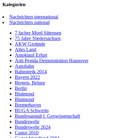
Kategorien
Nachrichten international
Nachrichten national
7 facher Mord Sittensen
75 Jahre Niedersachsen
AKW Grohnde
Altes Land
Amoklauf Erfurt
Anti Pegida Demonstration Hannover
Autobahn
Bahnstreik 2014
Bayern 2022
Bergen- Belsen
Berlin
Blutmond
Blutmond
Bremerhaven
BUGA Schwerin
Bundesanstalt f. Geowissenschaft
Bundeswehr
Bundeswehr 2024
Castor 2010