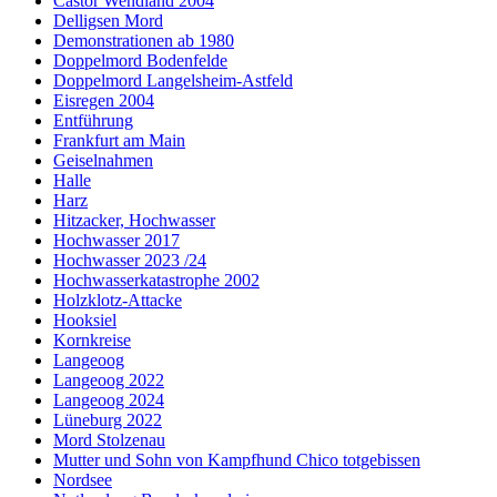
Castor Wendland 2004
Delligsen Mord
Demonstrationen ab 1980
Doppelmord Bodenfelde
Doppelmord Langelsheim-Astfeld
Eisregen 2004
Entführung
Frankfurt am Main
Geiselnahmen
Halle
Harz
Hitzacker, Hochwasser
Hochwasser 2017
Hochwasser 2023 /24
Hochwasserkatastrophe 2002
Holzklotz-Attacke
Hooksiel
Kornkreise
Langeoog
Langeoog 2022
Langeoog 2024
Lüneburg 2022
Mord Stolzenau
Mutter und Sohn von Kampfhund Chico totgebissen
Nordsee