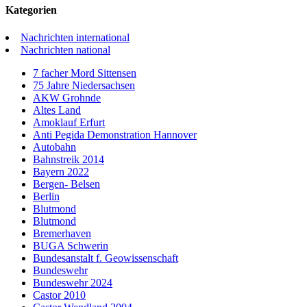
Kategorien
Nachrichten international
Nachrichten national
7 facher Mord Sittensen
75 Jahre Niedersachsen
AKW Grohnde
Altes Land
Amoklauf Erfurt
Anti Pegida Demonstration Hannover
Autobahn
Bahnstreik 2014
Bayern 2022
Bergen- Belsen
Berlin
Blutmond
Blutmond
Bremerhaven
BUGA Schwerin
Bundesanstalt f. Geowissenschaft
Bundeswehr
Bundeswehr 2024
Castor 2010