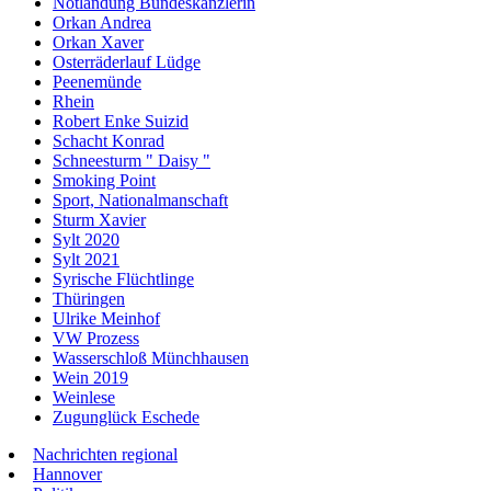
Notlandung Bundeskanzlerin
Orkan Andrea
Orkan Xaver
Osterräderlauf Lüdge
Peenemünde
Rhein
Robert Enke Suizid
Schacht Konrad
Schneesturm " Daisy "
Smoking Point
Sport, Nationalmanschaft
Sturm Xavier
Sylt 2020
Sylt 2021
Syrische Flüchtlinge
Thüringen
Ulrike Meinhof
VW Prozess
Wasserschloß Münchhausen
Wein 2019
Weinlese
Zugunglück Eschede
Nachrichten regional
Hannover