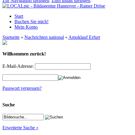
Zur Navigation springen
.
Zum Inhalt springen
.
Start
Buchen Sie mich!
Mein Konto
Startseite
»
Nachrichten national
»
Amoklauf Erfurt
Willkommen zurück!
E-Mail-Adresse:
Passwort vergessen?
Suche
Erweiterte Suche »