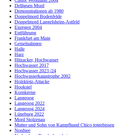
Castor Wendland 2004
Delligsen Mord
Demonstrationen ab 1980
Doppelmord Bodenfelde
Doppelmord Langelsheim-Astfeld
Eisregen 2004
Entführung
Frankfurt am Main
Geiselnahmen
Halle
Harz
Hitzacker, Hochwasser
Hochwasser 2017
Hochwasser 2023 /24
Hochwasserkatastrophe 2002
Holzklotz-Attacke
Hooksiel
Kornkreise
Langeoog
Langeoog 2022
Langeoog 2024
Lüneburg 2022
Mord Stolzenau
Mutter und Sohn von Kampfhund Chico totgebissen
Nordsee