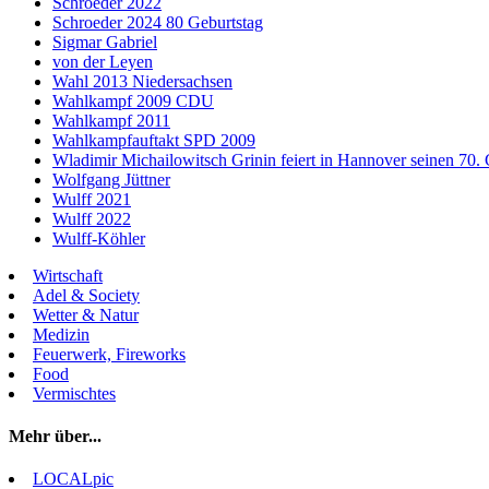
Schroeder 2022
Schroeder 2024 80 Geburtstag
Sigmar Gabriel
von der Leyen
Wahl 2013 Niedersachsen
Wahlkampf 2009 CDU
Wahlkampf 2011
Wahlkampfauftakt SPD 2009
Wladimir Michailowitsch Grinin feiert in Hannover seinen 70. 
Wolfgang Jüttner
Wulff 2021
Wulff 2022
Wulff-Köhler
Wirtschaft
Adel & Society
Wetter & Natur
Medizin
Feuerwerk, Fireworks
Food
Vermischtes
Mehr über...
LOCALpic