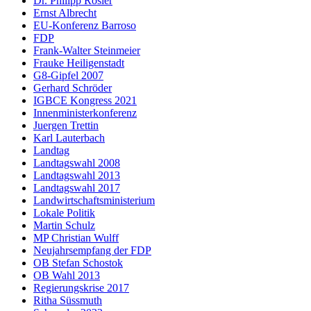
Dr. Philipp Rösler
Ernst Albrecht
EU-Konferenz Barroso
FDP
Frank-Walter Steinmeier
Frauke Heiligenstadt
G8-Gipfel 2007
Gerhard Schröder
IGBCE Kongress 2021
Innenministerkonferenz
Juergen Trettin
Karl Lauterbach
Landtag
Landtagswahl 2008
Landtagswahl 2013
Landtagswahl 2017
Landwirtschaftsministerium
Lokale Politik
Martin Schulz
MP Christian Wulff
Neujahrsempfang der FDP
OB Stefan Schostok
OB Wahl 2013
Regierungskrise 2017
Ritha Süssmuth