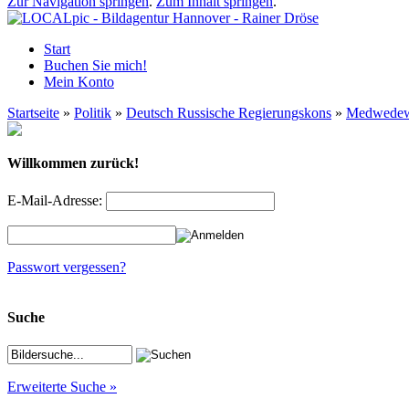
Zur Navigation springen
.
Zum Inhalt springen
.
Start
Buchen Sie mich!
Mein Konto
Startseite
»
Politik
»
Deutsch Russische Regierungskons
»
Medwede
Willkommen zurück!
E-Mail-Adresse:
Passwort vergessen?
Suche
Erweiterte Suche »