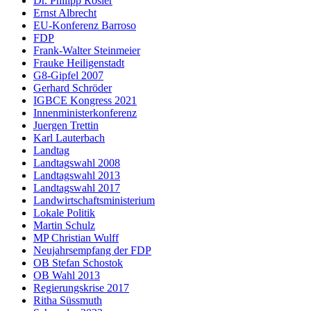
Dr. Philipp Rösler
Ernst Albrecht
EU-Konferenz Barroso
FDP
Frank-Walter Steinmeier
Frauke Heiligenstadt
G8-Gipfel 2007
Gerhard Schröder
IGBCE Kongress 2021
Innenministerkonferenz
Juergen Trettin
Karl Lauterbach
Landtag
Landtagswahl 2008
Landtagswahl 2013
Landtagswahl 2017
Landwirtschaftsministerium
Lokale Politik
Martin Schulz
MP Christian Wulff
Neujahrsempfang der FDP
OB Stefan Schostok
OB Wahl 2013
Regierungskrise 2017
Ritha Süssmuth