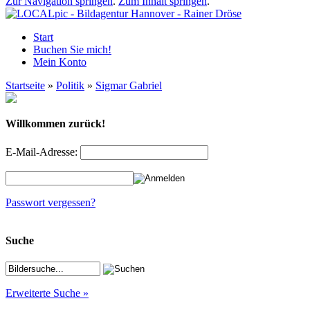
Zur Navigation springen
.
Zum Inhalt springen
.
Start
Buchen Sie mich!
Mein Konto
Startseite
»
Politik
»
Sigmar Gabriel
Willkommen zurück!
E-Mail-Adresse:
Passwort vergessen?
Suche
Erweiterte Suche »