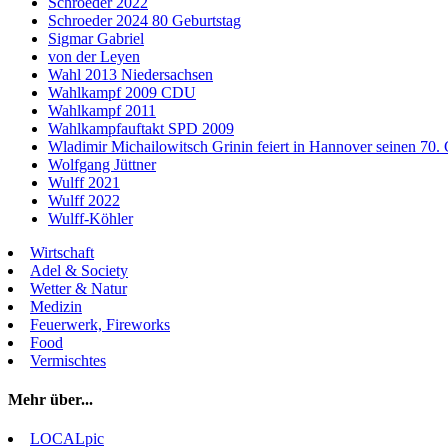
Schroeder 2022
Schroeder 2024 80 Geburtstag
Sigmar Gabriel
von der Leyen
Wahl 2013 Niedersachsen
Wahlkampf 2009 CDU
Wahlkampf 2011
Wahlkampfauftakt SPD 2009
Wladimir Michailowitsch Grinin feiert in Hannover seinen 70. 
Wolfgang Jüttner
Wulff 2021
Wulff 2022
Wulff-Köhler
Wirtschaft
Adel & Society
Wetter & Natur
Medizin
Feuerwerk, Fireworks
Food
Vermischtes
Mehr über...
LOCALpic