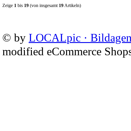
Zeige
1
bis
19
(von insgesamt
19
Artikeln)
©
by
LOCALpic · Bildagen
mod
ified eCommerce Shop