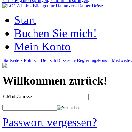
Zur Navigation springen
.
Zum Inhalt springen
.
Start
Buchen Sie mich!
Mein Konto
Startseite
»
Politik
»
Deutsch Russische Regierungskons
»
Medwede
Willkommen zurück!
E-Mail-Adresse:
Passwort vergessen?