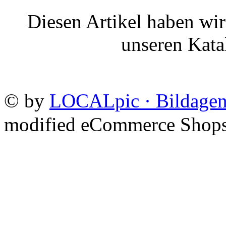
Diesen Artikel haben wi
unseren Kat
©
by
LOCALpic · Bildagen
mod
ified eCommerce Shop