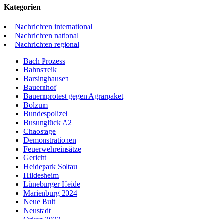
Kategorien
Nachrichten international
Nachrichten national
Nachrichten regional
Bach Prozess
Bahnstreik
Barsinghausen
Bauernhof
Bauernprotest gegen Agrarpaket
Bolzum
Bundespolizei
Busunglück A2
Chaostage
Demonstrationen
Feuerwehreinsätze
Gericht
Heidepark Soltau
Hildesheim
Lüneburger Heide
Marienburg 2024
Neue Bult
Neustadt