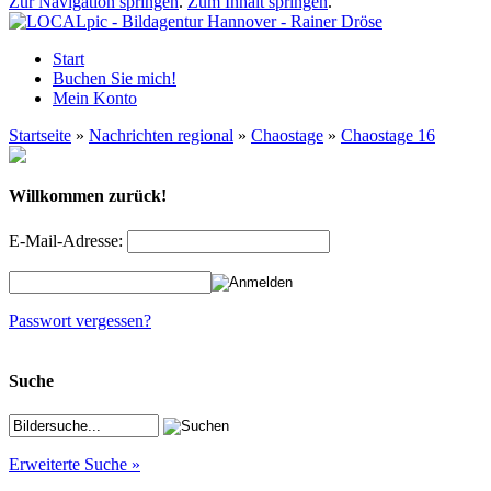
Zur Navigation springen
.
Zum Inhalt springen
.
Start
Buchen Sie mich!
Mein Konto
Startseite
»
Nachrichten regional
»
Chaostage
»
Chaostage 16
Willkommen zurück!
E-Mail-Adresse:
Passwort vergessen?
Suche
Erweiterte Suche »