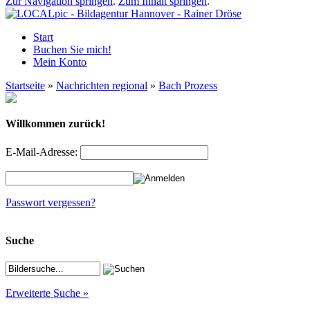
Zur Navigation springen
.
Zum Inhalt springen
.
Start
Buchen Sie mich!
Mein Konto
Startseite
»
Nachrichten regional
»
Bach Prozess
Willkommen zurück!
E-Mail-Adresse:
Passwort vergessen?
Suche
Erweiterte Suche »