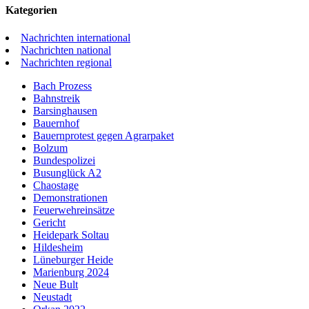
Kategorien
Nachrichten international
Nachrichten national
Nachrichten regional
Bach Prozess
Bahnstreik
Barsinghausen
Bauernhof
Bauernprotest gegen Agrarpaket
Bolzum
Bundespolizei
Busunglück A2
Chaostage
Demonstrationen
Feuerwehreinsätze
Gericht
Heidepark Soltau
Hildesheim
Lüneburger Heide
Marienburg 2024
Neue Bult
Neustadt