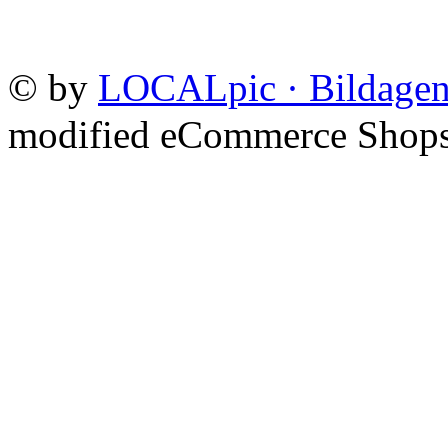
©
by
LOCALpic · Bildagen
mod
ified eCommerce Shop