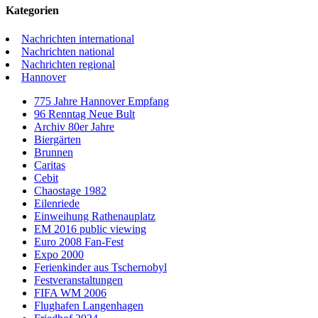
Kategorien
Nachrichten international
Nachrichten national
Nachrichten regional
Hannover
775 Jahre Hannover Empfang
96 Renntag Neue Bult
Archiv 80er Jahre
Biergärten
Brunnen
Caritas
Cebit
Chaostage 1982
Eilenriede
Einweihung Rathenauplatz
EM 2016 public viewing
Euro 2008 Fan-Fest
Expo 2000
Ferienkinder aus Tschernobyl
Festveranstaltungen
FIFA WM 2006
Flughafen Langenhagen