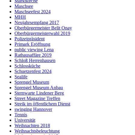
Marktkirche
Maschsee
Maschseefest 2024
MHH
Neujahrsempfang 2017
Oberbürgermeister Belit Onay
Oberbürgermeisterwahl 2019
Polizeipräsident
Primark Eröffnung
public viewing Lena
Rathausaffäre 2019
Schloß Herrenhausen
Schlossküche
Schuetzenfest 2024
Sealife
Sprengel Museum
Sprengel Museum Anbau
Sternwarte Lindener Berg
Street Magazine Treffen
Streik im öffentlichem Dienst
swinging Hannover
Tennis
Universität
Weihnachten 2018
Weihnachtsbeleuchtung