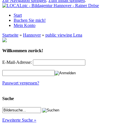
Zur Navigation springen
.
Zum Inhalt springen
.
Start
Buchen Sie mich!
Mein Konto
Startseite
»
Hannover
»
public viewing Lena
Willkommen zurück!
E-Mail-Adresse:
Passwort vergessen?
Suche
Erweiterte Suche »