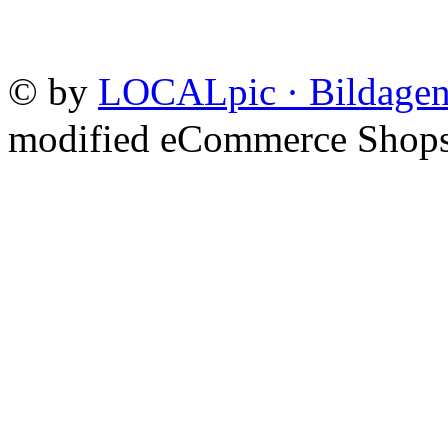
©
by
LOCALpic · Bildagen
mod
ified eCommerce Shop