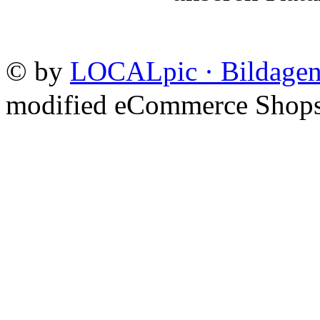
©
by
LOCALpic · Bildagen
mod
ified eCommerce Shop