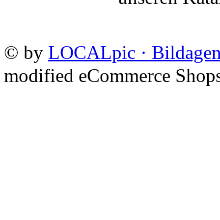
©
by
LOCALpic · Bildagen
mod
ified eCommerce Shop