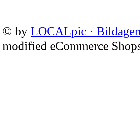
©
by
LOCALpic · Bildagen
mod
ified eCommerce Shop