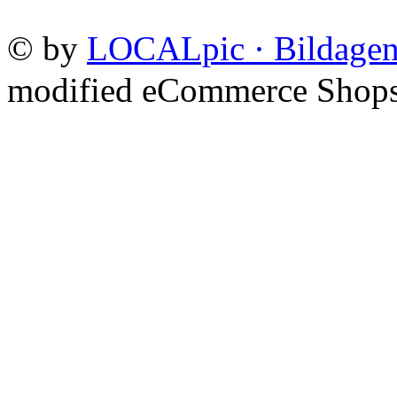
©
by
LOCALpic · Bildagen
mod
ified eCommerce Shop