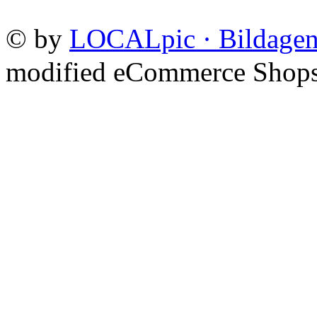
©
by
LOCALpic · Bildagen
mod
ified eCommerce Shop