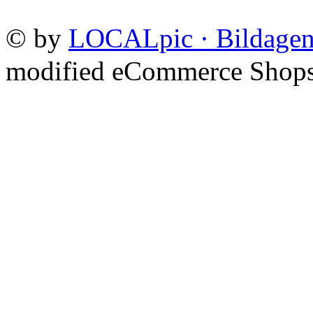
©
by
LOCALpic · Bildagen
mod
ified eCommerce Shop