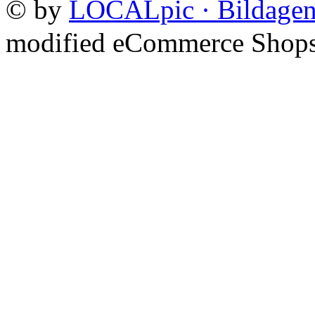
©
by
LOCALpic · Bildagen
mod
ified eCommerce Shop