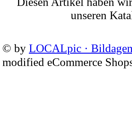
Diesen Artikel haben wir
unseren Kat
©
by
LOCALpic · Bildagen
mod
ified eCommerce Shop