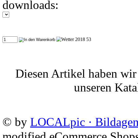
downloads:
Diesen Artikel haben wir
unseren Kat
©
by
LOCALpic · Bildagen
mod
ified eCommerce Shop