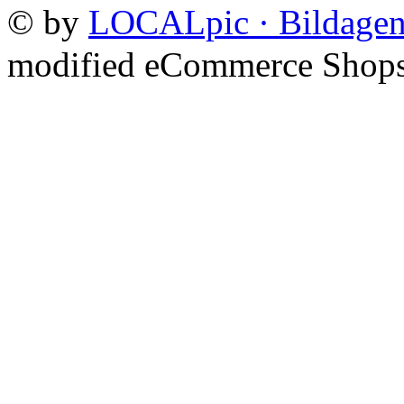
©
by
LOCALpic · Bildagen
mod
ified eCommerce Shop