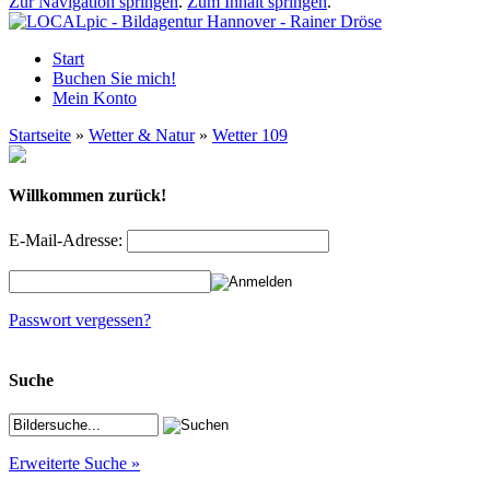
Zur Navigation springen
.
Zum Inhalt springen
.
Start
Buchen Sie mich!
Mein Konto
Startseite
»
Wetter & Natur
»
Wetter 109
Willkommen zurück!
E-Mail-Adresse:
Passwort vergessen?
Suche
Erweiterte Suche »