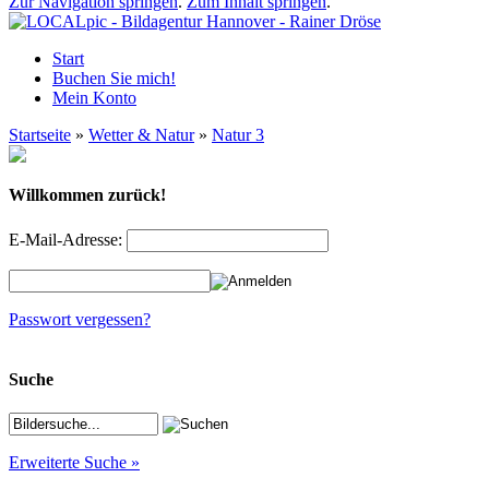
Zur Navigation springen
.
Zum Inhalt springen
.
Start
Buchen Sie mich!
Mein Konto
Startseite
»
Wetter & Natur
»
Natur 3
Willkommen zurück!
E-Mail-Adresse:
Passwort vergessen?
Suche
Erweiterte Suche »