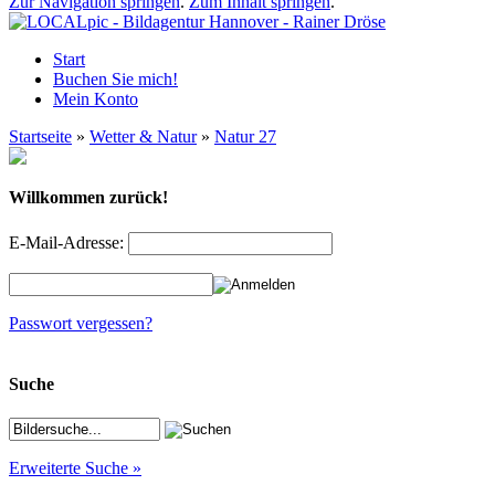
Zur Navigation springen
.
Zum Inhalt springen
.
Start
Buchen Sie mich!
Mein Konto
Startseite
»
Wetter & Natur
»
Natur 27
Willkommen zurück!
E-Mail-Adresse:
Passwort vergessen?
Suche
Erweiterte Suche »