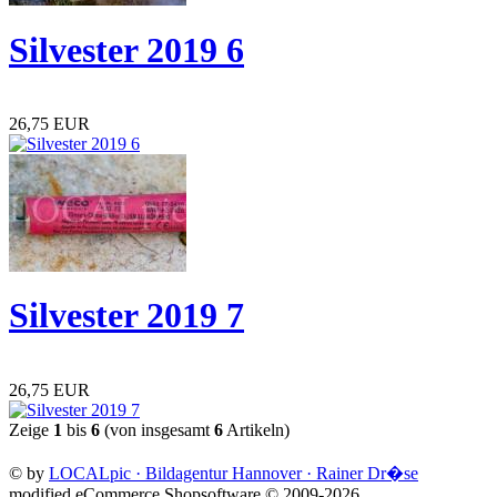
Silvester 2019 6
26,75 EUR
Silvester 2019 7
26,75 EUR
Zeige
1
bis
6
(von insgesamt
6
Artikeln)
©
by
LOCALpic · Bildagentur Hannover · Rainer Dr�se
mod
ified eCommerce Shopsoftware © 2009-2026