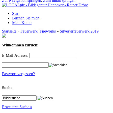
Zur Navigation springen
.
Zum Inhalt springen
.
Start
Buchen Sie mich!
Mein Konto
Startseite
»
Feuerwerk, Fireworks
»
Silvesterfeuerwerk 2019
Willkommen zurück!
E-Mail-Adresse:
Passwort vergessen?
Suche
Erweiterte Suche »