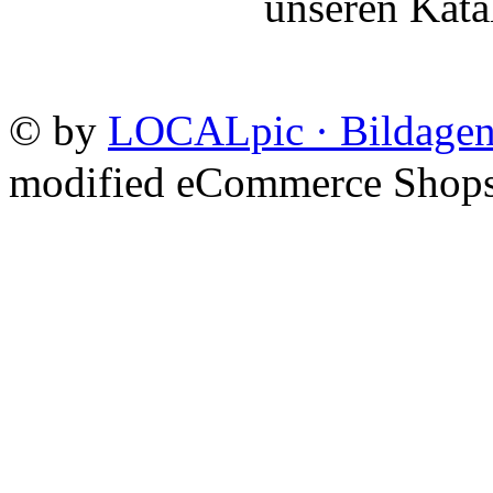
unseren Kat
©
by
LOCALpic · Bildagen
mod
ified eCommerce Shop